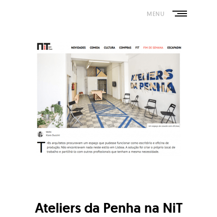
Skip
to
MENU
content
Ateliers da Penha na NiT