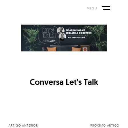
Skip
to
MENU
content
Conversa Let’s Talk
Posts
ARTIGO ANTERIOR
PRÓXIMO ARTIGO