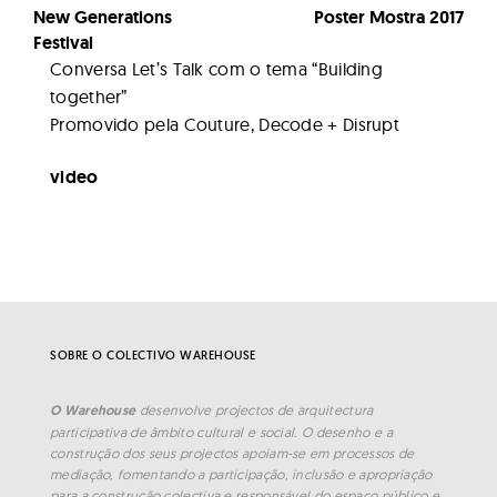
navigation
New Generations
Poster Mostra 2017
Festival
Conversa Let’s Talk com o tema “Building
together”
Promovido pela Couture, Decode + Disrupt
video
SOBRE O COLECTIVO WAREHOUSE
O Warehouse
desenvolve projectos de arquitectura
participativa de âmbito cultural e social. O desenho e a
construção dos seus projectos apoiam-se em processos de
mediação, fomentando a participação, inclusão e apropriação
para a construção colectiva e responsável do espaço público e