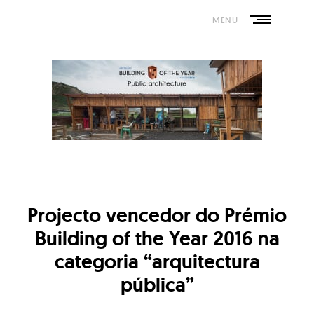
Skip
to
MENU
content
Projecto vencedor do Prémio
Building of the Year 2016 na
categoria “arquitectura
pública”